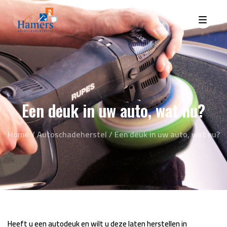
Een deuk in uw auto, wat nu?
Home
/
Autoschadeherstel
/
Een deuk in uw auto, wat nu?
Heeft u een autodeuk en wilt u deze laten herstellen in