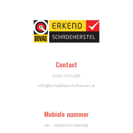
Contact
(033) 2534283
info@schadeherstelhamers.nl
Mobiele nummer
06 - 25066245 (Michel)