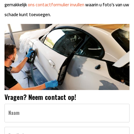
gemakkelijk
ons contactformulier invullen
waarin u foto’s van uw
schade kunt toevoegen.
Vragen? Neem contact op!
Call
Naam
me
back
by
fax