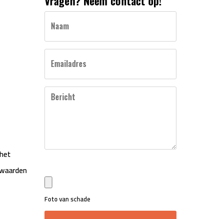
Vragen? Neem contact op!
Call
Naam
me
back
by
fax
Emailadres
Bericht
 het
orwaarden
Foto van schade