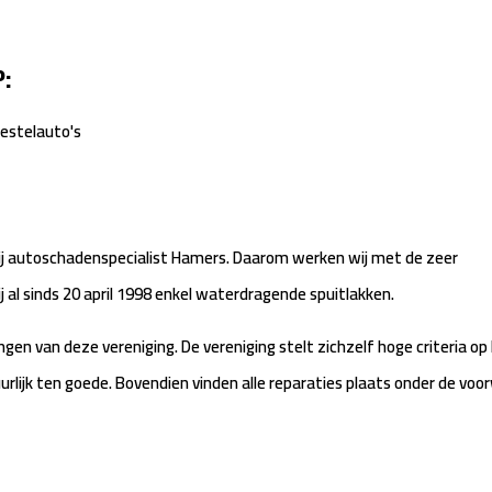
P:
bestelauto's
 Bij autoschadenspecialist Hamers. Daarom werken wij met de zeer
ij al sinds 20 april 1998 enkel waterdragende spuitlakken.
ngen van deze vereniging. De vereniging stelt zichzelf hoge criteria op
uurlijk ten goede. Bovendien vinden alle reparaties plaats onder de vo