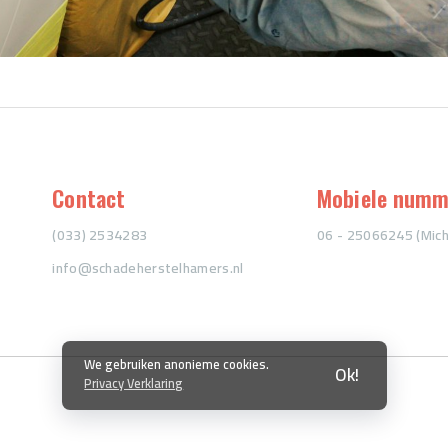
Contact
Mobiele numm
(033) 2534283
06 - 25066245 (Mich
info@schadeherstelhamers.nl
We gebruiken anonieme cookies.
Ok!
Privacy Verklaring